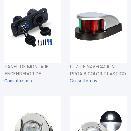
PANEL DE MONTAJE
LUZ DE NAVEGACIÓN
ENCENDEDOR DE
PROA BICOLOR PLÁSTICO
CIGARRILLO 12V + 2 USB
Consulte-nos
CROMADO 12V LED 2MN
Consulte-nos
5V 3.1A