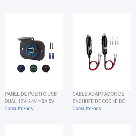
PANEL DE PUERTO USB
CABLE ADAPTADOR DE
DUAL 12V-24V 4.8A 5V
ENCHUFE DE COCHE DE
MARÍTIMO - AUTOMÓVIL
Consulte-nos
12V-24V CON LUZ
Consulte-nos
INDICADORA LED