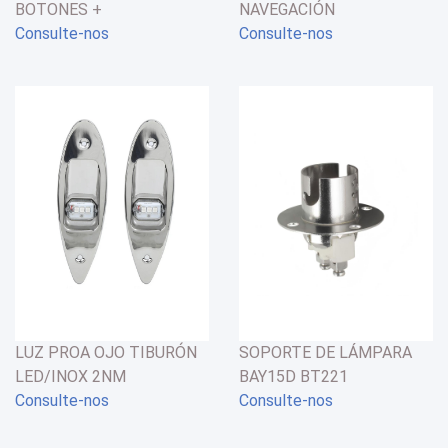
BOTONES +
NAVEGACIÓN
VOLTIMETRO/USB
Consulte-nos
INCANDESCENTE CON
Consulte-nos
CASQUILLO BAY15D 220V
40W 26x67mm
LUZ PROA OJO TIBURÓN
SOPORTE DE LÁMPARA
LED/INOX 2NM
BAY15D BT221
Consulte-nos
Consulte-nos