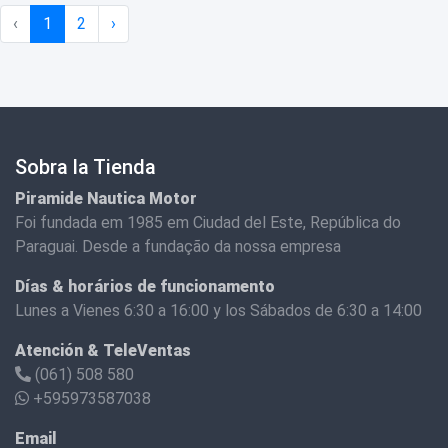
‹
1
2
›
Sobra la Tienda
Piramide Nautica Motor
Foi fundada em 1985 em Ciudad del Este, República do
Paraguai. Desde a fundação da nossa empresa
Días & horários de funcionamento
Lunes a Vienes 6:30 a 16:00 y los Sábados de 6:30 a 14:00
Atención & TeleVentas
(061) 508 580
+595973587038
Email