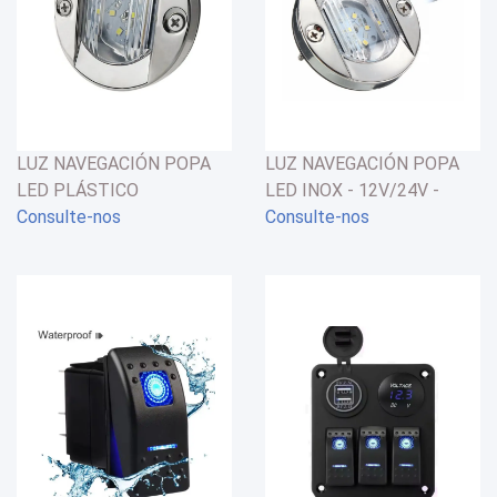
LUZ NAVEGACIÓN POPA
LUZ NAVEGACIÓN POPA
LED PLÁSTICO
LED INOX - 12V/24V -
CROMADO- 12/24V - 2.2W
Consulte-nos
2.2W - 2 MN
Consulte-nos
- 2 MN