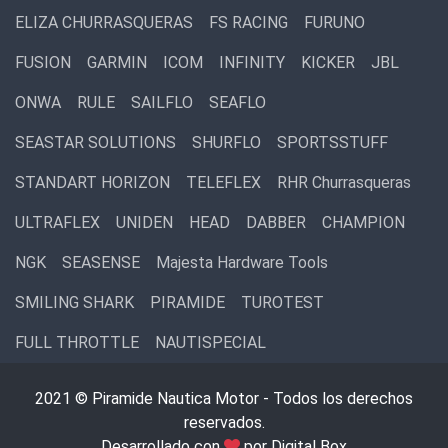
ELIZA CHURRASQUERAS
FS RACING
FURUNO
FUSION
GARMIN
ICOM
INFINITY
KICKER
JBL
ONWA
RULE
SAILFLO
SEAFLO
SEASTAR SOLUTIONS
SHURFLO
SPORTSSTUFF
STANDART HORIZON
TELEFLEX
RHR Churrasqueras
ULTRAFLEX
UNIDEN
HEAD
DABBER
CHAMPION
NGK
SEASENSE
Majesta Hardware Tools
SMILING SHARK
PIRAMIDE
TUROTEST
FULL THROTTLE
NAUTISPECIAL
2021 © Piramide Nautica Motor - Todos los derechos
reservados.
Desarrollado con
por Digital Box