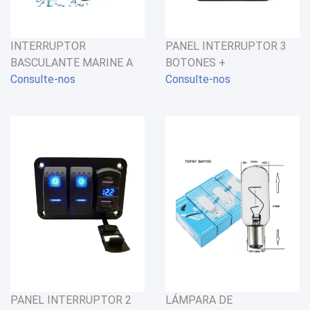
INTERRUPTOR
PANEL INTERRUPTOR 3
BASCULANTE MARINE A
BOTONES +
PRUEBA DE AGUA 20Amp
Consulte-nos
VOLTIMETRO/USB
Consulte-nos
12V 4 PINOS LED AZUL
PANEL INTERRUPTOR 2
LÁMPARA DE