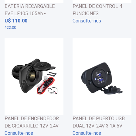
BATERIA RECARGABLE
PANEL DE CONTROL 4
EVE LF105 105Ah -
FUNCIONES
LiFePO4 - 3.2V
U$ 110.00
VOLTIMETRO/USB
Consulte-nos
122.00
12V/ENCENDEDOR DE
CIGARRILLO
PANEL DE ENCENDEDOR
PANEL DE PUERTO USB
DE CIGARRILLO 12V-24V
DUAL 12V-24V 3.1A 5V
MARÍTIMO - AUTOMÓVIL
Consulte-nos
MARÍTIMO - AUTOMÓVIL
Consulte-nos