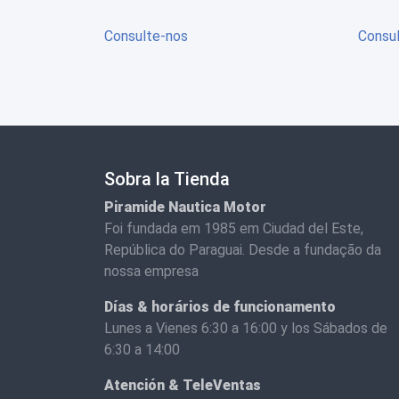
Consulte-nos
Consu
Sobra la Tienda
Piramide Nautica Motor
Foi fundada em 1985 em Ciudad del Este,
República do Paraguai. Desde a fundação da
nossa empresa
Días & horários de funcionamento
Lunes a Vienes 6:30 a 16:00 y los Sábados de
6:30 a 14:00
Atención & TeleVentas