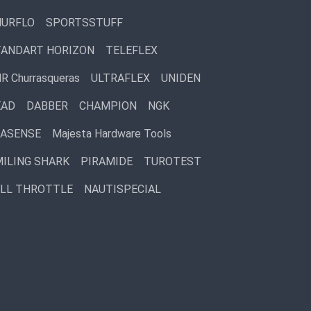
HURFLO
SPORTSSTUFF
TANDART HORIZON
TELEFLEX
R Churrasqueras
ULTRAFLEX
UNIDEN
EAD
DABBER
CHAMPION
NGK
EASENSE
Majesta Hardware Tools
ILING SHARK
PIRAMIDE
TUROTEST
ULL THROTTLE
NAUTISPECIAL