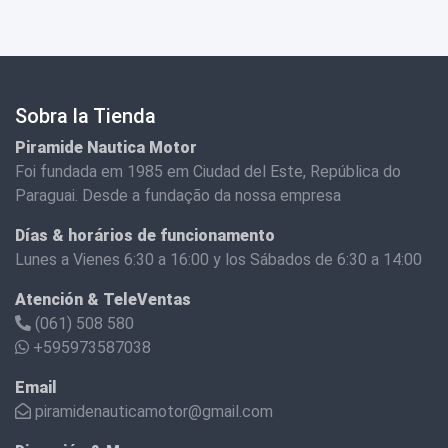
Sobra la Tienda
Piramide Nautica Motor
Foi fundada em 1985 em Ciudad del Este, República do
Paraguai. Desde a fundação da nossa empresa
Días & horários de funcionamento
Lunes a Vienes 6:30 a 16:00 y los Sábados de 6:30 a 14:00
Atención & TeleVentas
(061) 508 580
+595973587038
Email
piramidenauticamotor@gmail.com